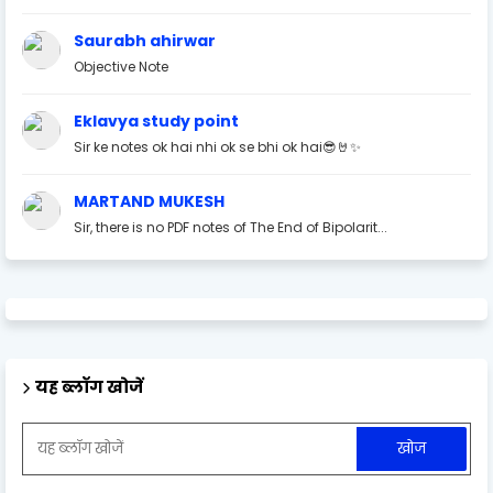
Saurabh ahirwar
Objective Note
Eklavya study point
Sir ke notes ok hai nhi ok se bhi ok hai😎🤘✨
MARTAND MUKESH
Sir, there is no PDF notes of The End of Bipolarit...
यह ब्लॉग खोजें