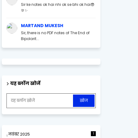
Sir ke notes ok hai nhi ok se bhi ok hai😎
🤘✨
MARTAND MUKESH
Sir, there is no PDF notes of The End of
Bipolarit...
यह ब्लॉग खोजें
नवंबर 2025
1