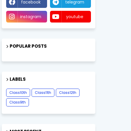
facebook
telegram
instagram
youtube
POPULAR POSTS
LABELS
Class10th
Class11th
Class12th
Class9th