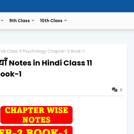
9th Class
10th Class
n Hindi Class 11 Psychology Chapter-2 Book-1
याँ Notes in Hindi Class 11
Book-1
0