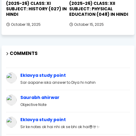
(2025-26) CLASS: XI
(2025-26) CLASS: XII
SUBJECT: HISTORY (027) IN
SUBJECT: PHYSICAL
HINDI
EDUCATION (048) IN HINDI
October 18, 2025
October 15, 2025
COMMENTS
Eklavya study point
Sar aapane iska answer to Diya hi nahin
Saurabh ahirwar
Objective Note
Eklavya study point
Sir ke notes ok hai nhi ok se bhi ok hai😎🤘✨