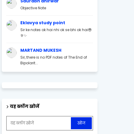
Saurabh ahirwar
Objective Note
Eklavya study point
Sir ke notes ok hai nhi ok se bhi ok hai😎
🤘✨
MARTAND MUKESH
Sir, there is no PDF notes of The End of
Bipolarit...
यह ब्लॉग खोजें