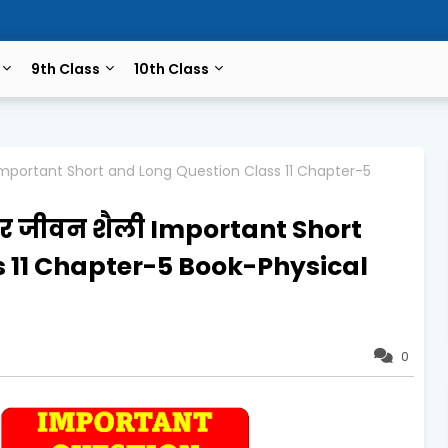
9th Class
10th Class
ली Important Short and Long Question Class 11 Chapter-5
 और जीवन शैली Important Short
 11 Chapter-5 Book-Physical
0