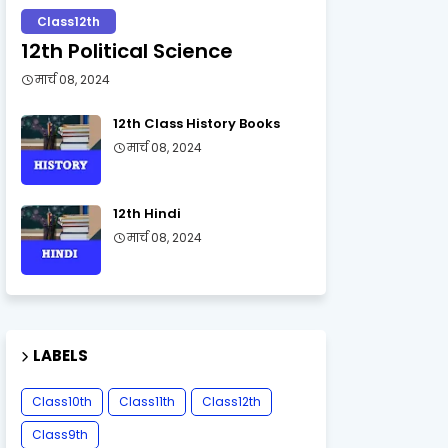
Class12th
12th Political Science
मार्च 08, 2024
12th Class History Books
मार्च 08, 2024
12th Hindi
मार्च 08, 2024
LABELS
Class10th
Class11th
Class12th
Class9th