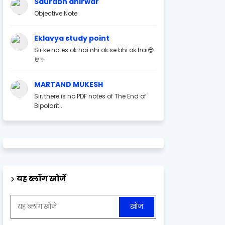
Saurabh ahirwar
Objective Note
Eklavya study point
Sir ke notes ok hai nhi ok se bhi ok hai😎
🤘✨
MARTAND MUKESH
Sir, there is no PDF notes of The End of
Bipolarit...
यह ब्लॉग खोजें