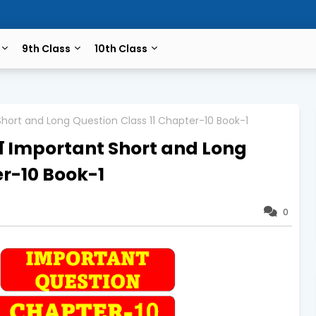
9th Class
10th Class
 Short and Long Question Class 11 Chapter-10 Book-1
शन Important Short and Long
er-10 Book-1
0