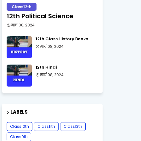
Class12th
12th Political Science
मार्च 08, 2024
12th Class History Books
मार्च 08, 2024
12th Hindi
मार्च 08, 2024
LABELS
Class10th
Class11th
Class12th
Class9th