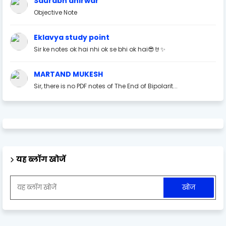
Saurabh ahirwar
Objective Note
Eklavya study point
Sir ke notes ok hai nhi ok se bhi ok hai😎🤘✨
MARTAND MUKESH
Sir, there is no PDF notes of The End of Bipolarit...
यह ब्लॉग खोजें