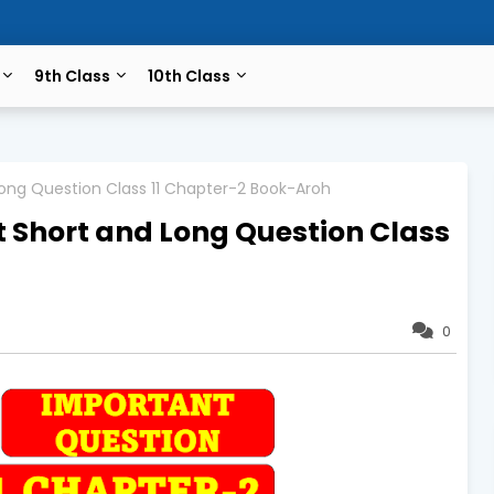
9th Class
10th Class
 Long Question Class 11 Chapter-2 Book-Aroh
nt Short and Long Question Class
0