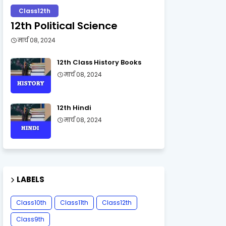
Class12th
12th Political Science
मार्च 08, 2024
12th Class History Books
मार्च 08, 2024
12th Hindi
मार्च 08, 2024
LABELS
Class10th
Class11th
Class12th
Class9th