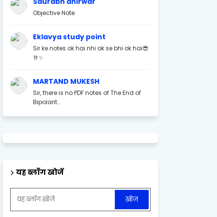
Saurabh ahirwar
Objective Note
Eklavya study point
Sir ke notes ok hai nhi ok se bhi ok hai😎
🤘✨
MARTAND MUKESH
Sir, there is no PDF notes of The End of
Bipolarit...
यह ब्लॉग खोजें