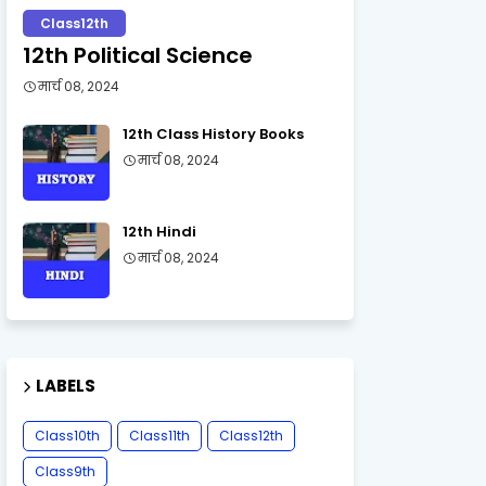
Class12th
12th Political Science
मार्च 08, 2024
12th Class History Books
मार्च 08, 2024
12th Hindi
मार्च 08, 2024
LABELS
Class10th
Class11th
Class12th
Class9th