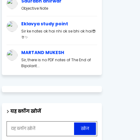
Saurabh ahirwar
Objective Note
Eklavya study point
Sir ke notes ok hai nhi ok se bhi ok hai😎
🤘✨
MARTAND MUKESH
Sir, there is no PDF notes of The End of
Bipolarit...
यह ब्लॉग खोजें