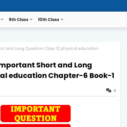
9th Class
10th Class
Short and Long Question Class 12 physical education
न Important Short and Long
cal education Chapter-6 Book-1
0