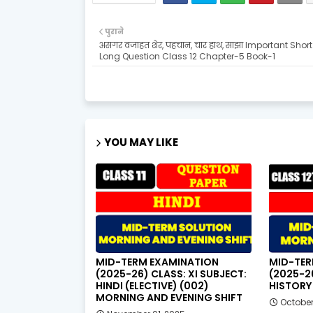
पुराने
असगर वजाहत शेर, पहचान, चार हाथ, साझा Important Shor
Long Question Class 12 Chapter-5 Book-1
YOU MAY LIKE
MID-TERM EXAMINATION
MID-TER
(2025-26) CLASS: XI SUBJECT:
(2025-26
HINDI (ELECTIVE) (002)
HISTORY 
MORNING AND EVENING SHIFT
October