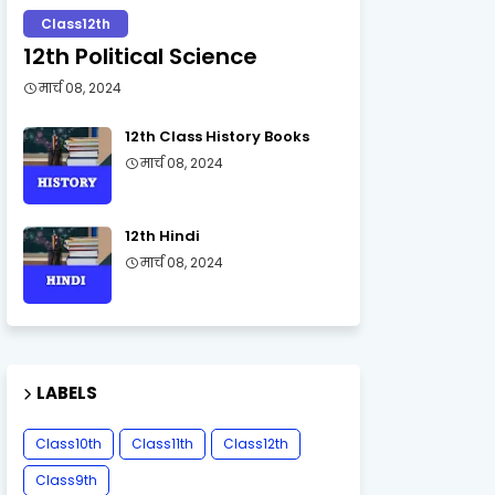
Class12th
12th Political Science
मार्च 08, 2024
12th Class History Books
मार्च 08, 2024
12th Hindi
मार्च 08, 2024
LABELS
Class10th
Class11th
Class12th
Class9th