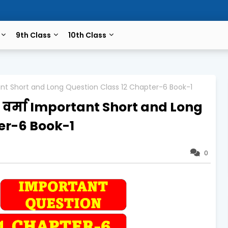
9th Class
10th Class
ortant Short and Long Question Class 12 Chapter-6 Book-1
मल वर्मा Important Short and Long
er-6 Book-1
0