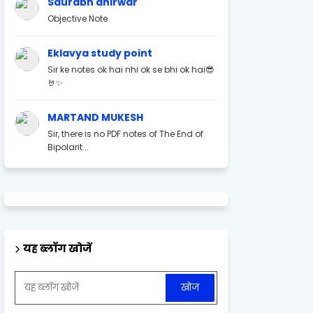
Saurabh ahirwar
Objective Note
Eklavya study point
Sir ke notes ok hai nhi ok se bhi ok hai😎
🤘✨
MARTAND MUKESH
Sir, there is no PDF notes of The End of
Bipolarit...
यह ब्लॉग खोजें