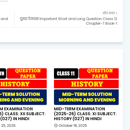
और नया
t and
दूसरा देवदास Important Short and Long Question Class 12
Chapter-7 Book-1
M EXAMINATION
MID-TERM EXAMINATION
) CLASS: XII SUBJECT:
(2025-26) CLASS: XI SUBJECT:
(027) IN HINDI
HISTORY (027) IN HINDI
 25, 2025
October 18, 2025