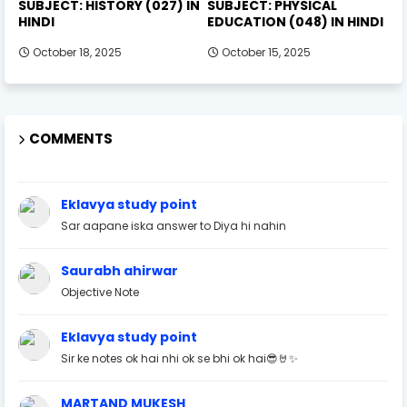
SUBJECT: HISTORY (027) IN
SUBJECT: PHYSICAL
HINDI
EDUCATION (048) IN HINDI
October 18, 2025
October 15, 2025
COMMENTS
Eklavya study point
Sar aapane iska answer to Diya hi nahin
Saurabh ahirwar
Objective Note
Eklavya study point
Sir ke notes ok hai nhi ok se bhi ok hai😎🤘✨
MARTAND MUKESH