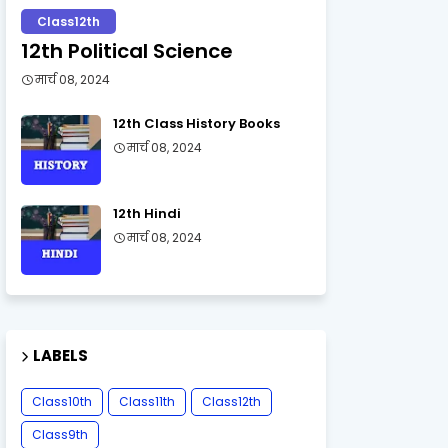
Class12th
12th Political Science
मार्च 08, 2024
12th Class History Books
मार्च 08, 2024
12th Hindi
मार्च 08, 2024
LABELS
Class10th
Class11th
Class12th
Class9th