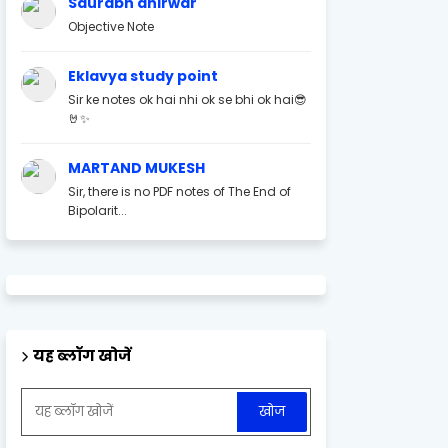
Saurabh ahirwar
Objective Note
Eklavya study point
Sir ke notes ok hai nhi ok se bhi ok hai😎
🤘✨
MARTAND MUKESH
Sir, there is no PDF notes of The End of
Bipolarit...
यह ब्लॉग खोजें