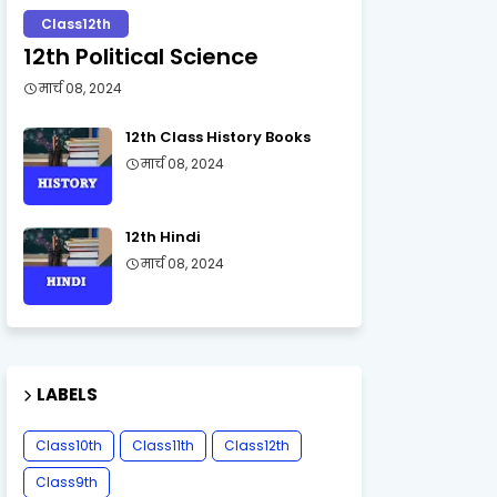
Class12th
12th Political Science
मार्च 08, 2024
12th Class History Books
मार्च 08, 2024
12th Hindi
मार्च 08, 2024
LABELS
Class10th
Class11th
Class12th
Class9th