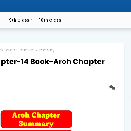
9th Class
10th Class
Book-Aroh Chapter Summary
hapter-14 Book-Aroh Chapter
0