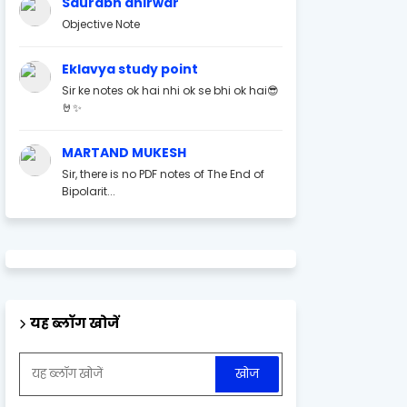
Saurabh ahirwar
Objective Note
Eklavya study point
Sir ke notes ok hai nhi ok se bhi ok hai😎
🤘✨
MARTAND MUKESH
Sir, there is no PDF notes of The End of
Bipolarit...
यह ब्लॉग खोजें