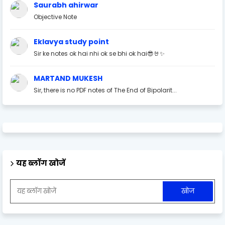
Saurabh ahirwar
Objective Note
Eklavya study point
Sir ke notes ok hai nhi ok se bhi ok hai😎🤘✨
MARTAND MUKESH
Sir, there is no PDF notes of The End of Bipolarit...
यह ब्लॉग खोजें