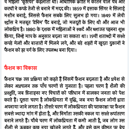
व महिला "कूरियरे" कहलाती थीं। औद्योगिक क्रांति में कातने वाले यंत्र और
करघों ने कपड़े तेजी से बनाने में मदद की। 1859 में इसाक सिंगर ने सिलाई
मशीन बनाई, जिससे फैशन सबके लिए सुलभ हो गया। 1849 में लेवी
स्ट्रॉस ने मज़बूत 'डेनिम' पैंट बनाई, जो मजदूरों के लिए थी और आज भी
लोकप्रिय है। 1880 के दशक में महिलाओं ने स्कर्ट और ब्लाउज़ पहनना शुरू
किया, जिन्हें माप के अनुसार बदला जा सकता था। 19वीं शताब्दी में सस्ते
कपड़े मेलों और बाज़ारों में मिलने लगे, और बड़े शहरों में खुदरा दुकानों ने
फैशन को हर वर्ग के लिए उपलब्ध बना दिया।
फैशन का विकास
फ़ैशन चक्र उस प्रक्रिया को कहते हैं जिसमें फ़ैशन बदलता है और प्रवेश से
लेकर अप्रचलन तक पाँच चरणों से गुजरता है। पहला चरण है शैली की
प्रस्तुति, जब डिज़ाइनर नए विचारों को परिधान में ढालकर जनता को पेश
करते हैं। दूसरा चरण है लोकप्रियता में वृद्धि, जब नया फ़ैशन लोगों द्वारा
अपनाया जाने लगता है। तीसरे चरण में लोकप्रियता की पराकाष्ठा पर फ़ैशन
सबसे ज्यादा मांग में होता है, और निर्माता उसकी नकल या सस्ते रूपांतरण
बनाने लगते हैं। चौथे चरण में लोकप्रियता में कमी आती है, जब लोग उस
शैली से ऊबकर कुछ नया खोजने लगते हैं, और इसे कम कीमत पर बेच