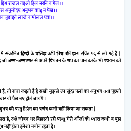
 हिअ राखल तइओ हिअ जरनि न गेल।।
स अनुमोदए अनुभव काहु न पेख।।
्रान जुड़ाइते लाखे न मीलल एक।।
2
मे
संकलित
हिन्दी
के
प्रसिद्ध
कवि
विद्यापति
द्वारा
रचित
पद
से
ली
गई
हैं
|
ै
जो
जन्म
-
जन्मान्तर
से
अपने
प्रियतम
के
रूप
का
पान
करके
भी
स्वयम
को
ी
हैं
,
तो
राधा
कहती
है
है
सखी
मुझसे
उन
सुंदर
पलों
का
अनुभव
क्या
पूछती
बार
वो
पैल
नए
होर्त
जायंगे
।
नुभव
की
वस्तु
है
प्रेम
का
वर्णन
कभी
नहीं
किया
जा
सकता
|
हारा
है
,
उन्हें
जीवन
भर
निहारती
रही
परन्तु
मेरी
आँखों
की
प्यास
कभी
न
बुझ
ृप्त
नहीं
होता
हमेशा
नवीन
रहता
है।