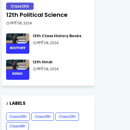
Class12th
12th Political Science
मार्च 08, 2024
12th Class History Books
मार्च 08, 2024
12th Hindi
मार्च 08, 2024
LABELS
Class10th
Class11th
Class12th
Class9th