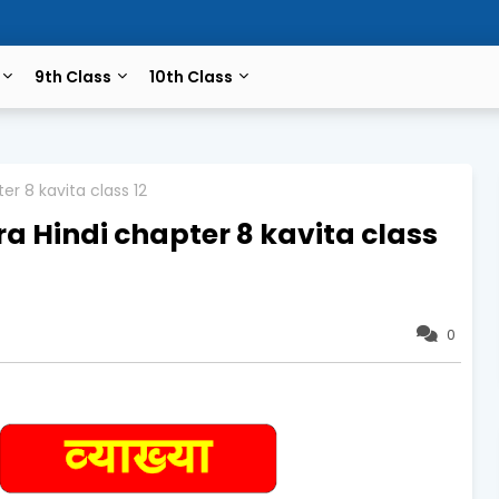
9th Class
10th Class
er 8 kavita class 12
ra Hindi chapter 8 kavita class
0