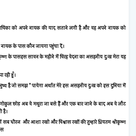
ायिका
को
अपने
नायक
की
याद
सताने
लगी
है
और
वह
अपने
नायक
को
नायक
के
पास
कौन
जायगा
पहुंचा
दें।
ृष्ण
के
पासइस
सावन
के
महीने
में
विरह
वेदना
का
असहनीय
दुःख
मेरा
यह
पा
रही
हूँ।
ुष्य
है
जो
समझ
"
पायेगा
अर्थात
मेरे
इस
असहनीय
दुःख
को
इस
दुनिया
में
गोकुल
छोड़
अब
वे
मथुरा
जा
बसे
हैं
और
एक
बार
जाने
के
बाद
अब
वे
लौट
ी
है।
ें
सब
धीरज
और
आशा
रखो
और
विश्वास
रखों
की
तुम्हारे
प्रियतम
श्रीकृष्ण
ास