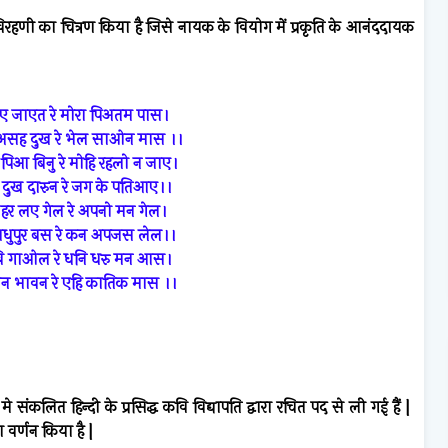
 विरहणी का चित्रण किया है जिसे नायक के वियोग में प्रकृति के आनंददायक
 जाएत रे मोरा पिअतम पास।
असह दुख रे भेल साओन मास ।।
िआ बिनु रे मोहि रहलो न जाए।
ुख दारुन रे जग के पतिआए।।
 हर लए गेल रे अपनो मन गेल।
मधुपुर बस रे कन अपजस लेल।।
कवि गाओल रे धनि धरु मन आस।
 भावन रे एहि कातिक मास ।।
2
मे
संकलित
हिन्दी
के
प्रसिद्ध
कवि
विद्यापति
द्वारा
रचित
पद
से
ली
गई
हैं
|
ा
वर्णन
किया
है
|