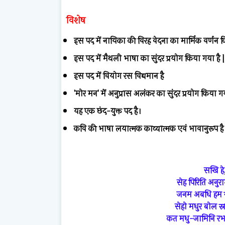
विशेष
इस
पद
में
नायिका
की
विरह
वेदना
का
मार्मिक
वर्णन
क
इस
पद
में
मैथली
भाषा
का
सुंदर
प्रयोग
किया
गया
है
|
इस
पद
में
वियोग
रस
विद्यमान
है
'
मोर
मन
'
में
अनुप्रास
अलंकर
का
सुंदर
प्रयोग
किया
ग
यह
एक
छंद
-
युक्त
पद
है।
कवि
की
भाषा
लयात्मक
काव्यात्मक
एवं
भावानुरूप
है
सखि हे
सेह पिरिति अनु
जनम अबधि हम र
सेहो मधुर बोल स
कत मधु-जामिनि र