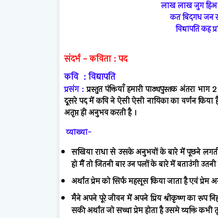
लाख लाख जुग हिअ
कत बिदगध जन र
विद्यापति कह प
संदर्भ
-
कविता
:
पद
कवि
:
विद्यापति
प्रसंग
:
प्रस्तुत
पंक्तियाँ
हमारी
पाठ्यपुस्तक
अंतरा
भाग
दूसरे
पद
में
कवि
ने
ऐसी
ऐसी
नायिका
का
वर्णन
किया
ह
अतृप्त
ही
अनुभव
करती
है
।
व्याख्या-
सखिया
राधा
से
उसके
अनुभवों
के
बारे
में
पूछने
लगत
हो
मैं
तो
जितनी
बार
उन
पलों
के
बारे
में
बताउंगी
उतनी
अर्थात
प्रेम
को
सिर्फ
महसूस
किया
जाता
है
एवं
प्रेम
अ
मैने
अपने
पूरे
जीवन
में
अपने
प्रिय
श्रीकृष्ण
का
रूप
नि
सकी
अर्थात
जो
सच्चा
प्रेम
होता
है
उसमे
व्यक्ति
कभी
त