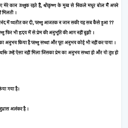
ए
मेरे
कान
उत्सुक
रहते
हैं
,
श्रीकृष्ण
के
मुख
से
निकले
मधुर
बोल
मैं
अपने
ं
मिलती
।
नंद
में
व्यतीत
कर
दी
,
परन्तु
आजतक
न
जान
सकी
यह
सब
कैसे
हुआ
??
न्तु
फिर
भी
हृदय
में
से
प्रेम
की
अनुभूति
की
आग
नहीं
बुझी
।
का
अनुभव
किया
है
परन्तु
सच्चा
और
पूरा
अनुभव
कोई
भी
नहीं
कर
पाया
।
्यक्ति
उन्हें
ऐसा
नहीं
मिला
जिसका
प्रेम
का
अनुभव
सच्चा
हो
और
वो
तृप्त
हो
िया
गया
है।
।
ुप्रास
अलंकर
है
।