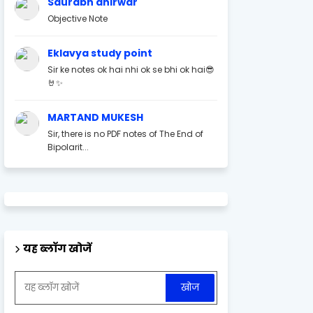
Saurabh ahirwar
Objective Note
Eklavya study point
Sir ke notes ok hai nhi ok se bhi ok hai😎
🤘✨
MARTAND MUKESH
Sir, there is no PDF notes of The End of
Bipolarit...
यह ब्लॉग खोजें