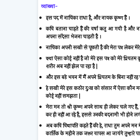
व्याख्या-
इस
पद
में
नायिका
राधा
है
,
और
नायक
कृष्ण
हैं
।
कवि
बताना
चाहते
हैं
की
वर्षा
ऋतु
आ
गयी
है
और
न
अपना
संदेसा
भेजना
चाहती
है
।
नायिका
अपनी
सखी
से
पूछती
है
की
मेरा
पत्र
लेकर
मेरे
क्या
ऐसा
कोई
नहीं
है
जो
मेरे
इस
पत्र
को
मेरे
प्रियतम
क
शरीर
अब
नहीं
झेल
पा
रहा
है
|
और
इस
बड़े
भवन
में
मैं
अपने
प्रियतम
के
बिना
नहीं
रह
हे
सखी
मेरे
इस
कठोर
दुःख
को
संसार
में
ऐसा
कौन
मन
कोई
नहीं
समझता
|
मेरा
मन
तो
श्री
कृष्ण
अपने
साथ
ही
लेकर
चले
गए
हैं
,
कर
ही
नहीं
आ
रहे
है
,
इससे
उनकी
बदनामी
भी
होने
लग
अब
कवि
विद्यापति
कहते
हैं
की
हे
,
राधा
तुम
अपने
मन
म
कार्तिक
के
महीने
तक
जरूर
वापस
आ
जायंगे
तुम्हारे
प