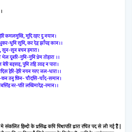
।
ेरि कमलमुखि, मूदि रहए दु नयान।
कर-धुनि सुनि,
कर देइ झाँपइ कान।।
 सुन-सुन बचन हमारा।
ि भेल दूबरि-
गुनि-गुनि प्रेम तोहारा ।।
 बेरि बइसइ, पुनि तहि उठइ न पारा।
ौदिस हेरि-हेरि नयन गरए जल-धारा।।
न-छन तनु छिन- चौदसि-चाँद-समान।
सिबसिंह नर-पति लखिमादेइ-रमान।।
2
मे
संकलित
हिन्दी
के
प्रसिद्ध
कवि
विद्यापति
द्वारा
रचित
पद
से
ली
गई
हैं
|