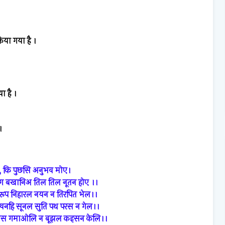
िया
गया
है
।
या
है
।
।
, कि पुछसि अनुभव मोए।
राग बखानिअ तिल तिल नूतन होए ।।
ूप निहारल नयन न तिरपित भेल।।
्रवनहि सूनल सुति पथ परस न गेल।।
भस गमाओलि न बूझल कइसन केलि।।