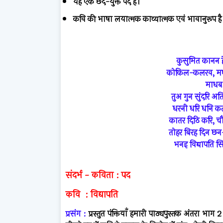
यह
एक
छंद
-
युक्त
पद
है।
कवि
की
भाषा
लयात्मक
काव्यात्मक
एवं
भावानुरूप
है
कुसुमित कानन ह
कोकिल-कलरव, मधु
माधब,
तुअ गुन सुंदरि अत
धरनी धरि धनि कत
कातर दिठि करि, च
तोहर बिरह दिन छ
भनइ विद्यापति 
संदर्भ
-
कविता
:
पद
कवि
:
विद्यापति
प्रसंग
:
प्रस्तुत
पंक्तियाँ
हमारी
पाठ्यपुस्तक
अंतरा
भाग