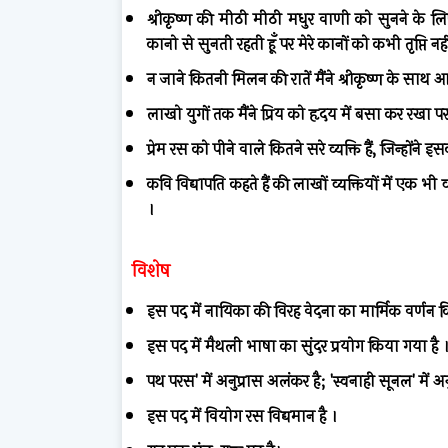
श्रीकृष्ण
की
मीठी
मीठी
मधुर
वाणी
को
सुनने
के
लि
कानो
से
सुनती
रहती
हूँ
पर
मेरे
कानों
को
कभी
तृप्ति
नही
न
जाने
कितनी
मिलन
की
रातें
मैंने
श्रीकृष्ण
के
साथ
आ
लाखो
युगों
तक
मैंने
प्रिय
को
हृदय
में
बसा
कर
रखा
पर
प्रेम
रस
को
पीने
वाले
कितने
सरे
व्यक्ति
हैं
,
जिन्होंने
इस
कवि
विद्यापति
कहते
हैं
की
लाखों
व्यक्तियों
में
एक
भी
व
।
विशेष
इस
पद
में
नायिका
की
विरह
वेदना
का
मार्मिक
वर्णन
क
इस
पद
में
मैथली
भाषा
का
सुंदर
प्रयोग
किया
गया
है
पथ
परस
'
में
अनुप्रास
अलंकर
है
; '
स्वनाही
सूनल
'
में
अन
इस
पद
में
वियोग
रस
विद्यमान
है
।