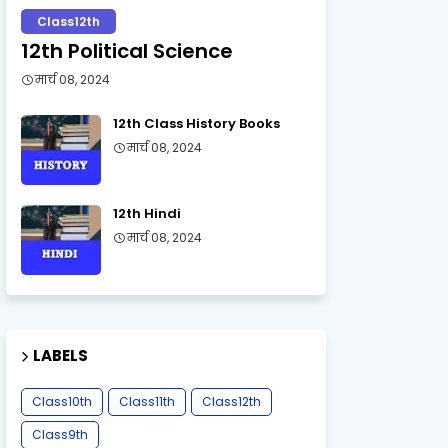
Class12th
12th Political Science
मार्च 08, 2024
12th Class History Books
मार्च 08, 2024
12th Hindi
मार्च 08, 2024
LABELS
Class10th
Class11th
Class12th
Class9th