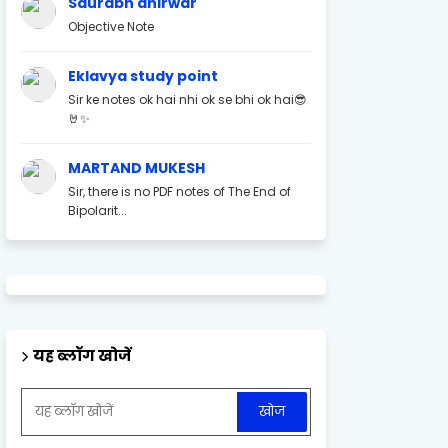
Saurabh ahirwar
Objective Note
Eklavya study point
Sir ke notes ok hai nhi ok se bhi ok hai😎
🤘✨
MARTAND MUKESH
Sir, there is no PDF notes of The End of
Bipolarit...
यह ब्लॉग खोजें