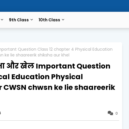
9th Class
10th Class
mportant Question Class 12 chapter 4 Physical Education
 ke lie shaareerik shiksha aur khel
्षा और खेल Important Question
cal Education Physical
r CWSN chwsn ke lie shaareerik
4
0