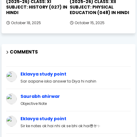
(2025-26) CLASS: XI
(2025-26) CLASS: XII
SUBJECT: HISTORY (027) IN
SUBJECT: PHYSICAL
HINDI
EDUCATION (048) IN HINDI
October 18, 2025
October 15, 2025
COMMENTS
Eklavya study point
Sar aapane iska answer to Diya hi nahin
Saurabh ahirwar
Objective Note
Eklavya study point
Sir ke notes ok hai nhi ok se bhi ok hai😎🤘✨