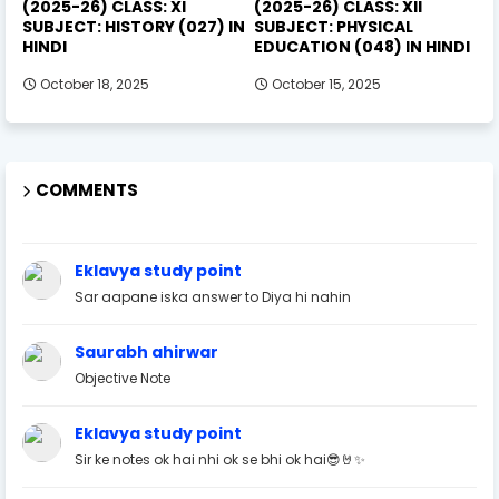
(2025-26) CLASS: XI
(2025-26) CLASS: XII
SUBJECT: HISTORY (027) IN
SUBJECT: PHYSICAL
HINDI
EDUCATION (048) IN HINDI
October 18, 2025
October 15, 2025
COMMENTS
Eklavya study point
Sar aapane iska answer to Diya hi nahin
Saurabh ahirwar
Objective Note
Eklavya study point
Sir ke notes ok hai nhi ok se bhi ok hai😎🤘✨