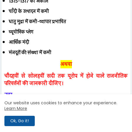
1315-1317 का अकाल
चाँदी के उत्पादन में कमी
धातु मुद्रा में कमी-व्यापार प्रभावित
व्यूवोनिक प्लेग
आर्थिक मंदी
मंजदूरों की संख्या में कमी
अथवा
चौदहवीं से सोलहवीं सदी तक यूरोप में होने वाले राजनीतिक
परिवर्त्तनों की जानकारी दीजिए।
उत्तर-
Our website uses cookies to enhance your experience.
12वीं और 13वीं सदी में होने वाले सामाजिक परिवर्तन से राजतंत्र को
Learn More
सफलता
Ok, Go it!
शक्तिशाली राजतंत्र का उदय 'नए शासक' (The New Monarch)