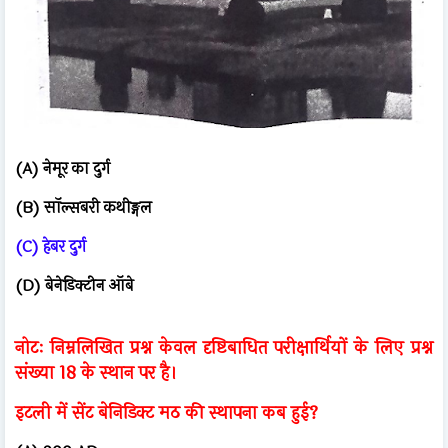
(A) नेमूर का दुर्ग
(B) सॉल्सबरी कथीङ्गल
(C) हेबर दुर्ग
(D) बेनेडिक्टीन ऑबे
नोटः निम्नलिखित प्रश्न केवल दृष्टिबाधित परीक्षार्थियों के लिए प्रश्न
संख्या 18 के स्थान पर है।
इटली में सेंट बेनिडिक्ट मठ की स्थापना कब हुई?