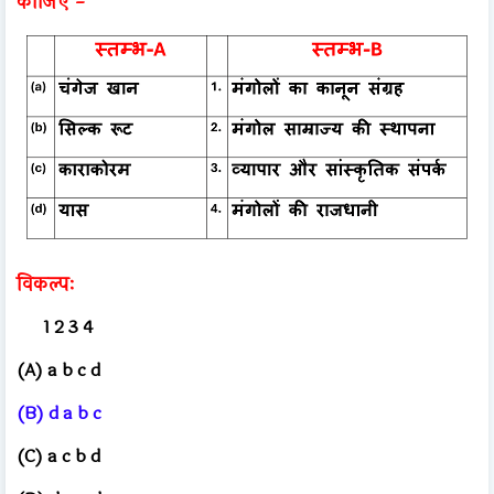
कीजिए -
विकल्पः
1 2 3 4
(A) a b c d
(B) d a b c
(C) a c b d