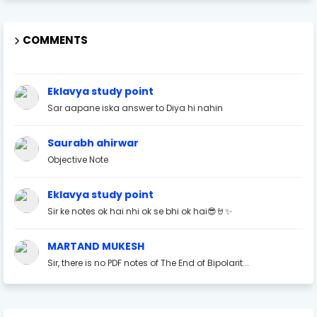
COMMENTS
Eklavya study point
Sar aapane iska answer to Diya hi nahin
Saurabh ahirwar
Objective Note
Eklavya study point
Sir ke notes ok hai nhi ok se bhi ok hai😎🤘✨
MARTAND MUKESH
Sir, there is no PDF notes of The End of Bipolarit...