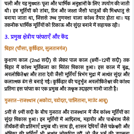
चली और यह मुख्यतः पूजा और धार्मिक अनुष्ठानों के लिए उपयोग की जाती
थी। इन मूर्तियों को तांबा, टिन और जस्ता जैसी धातुओं की मिश्रधातु से
बनाया जाता था, जिससे उच्च गुणवत्ता वाला कांस्य तैयार होता था। यह
तकनीक धार्मिक मूर्तियों को टिकाऊ और सुंदर बनाने में सहायक रही।
3. प्रमुख क्षेत्रीय परंपराएँ और केंद्र
बिहार (चौसा, कुर्किहार, सुलतानगंज)
कुशाण काल (2nd सदी) से लेकर पाल काल (8वीं–12वीं सदी) तक
बिहार में कांस्य मूर्तिकला का निरंतर विकास हुआ। इस काल में बुद्ध,
अवलोकितेश्वर और तारा देवी जैसी मूर्तियाँ त्रिभंग मुद्रा में अत्यंत सुंदर और
कलात्मक ढंग से बनाई गईं। कुर्किहार की चतुर्भुज अवलोकितेश्वर की कांस्य
प्रतिमा इस परंपरा का एक प्रमुख और उत्कृष्ट उदाहरण मानी जाती है।
गुजरात–राजस्थान (अकोटा, वडोदरा, पालिताना, माउंट आबू)
5वीं से 9वीं सदी के बीच गुजरात और राजस्थान में जैन कांस्य मूर्तियों का
सुंदर विकास हुआ। इन मूर्तियों में आदिनाथ, महावीर और पार्श्वनाथ जैसे
तीर्थंकरों की प्रतिमाएँ प्रमुख थीं। साथ ही, शासन देवियाँ जैसे चक्रेश्वरी और
अंबिका की मूर्तियाँ भी अत्यंत लोकप्रिय रहीं, जो जैन धर्म की उपासना