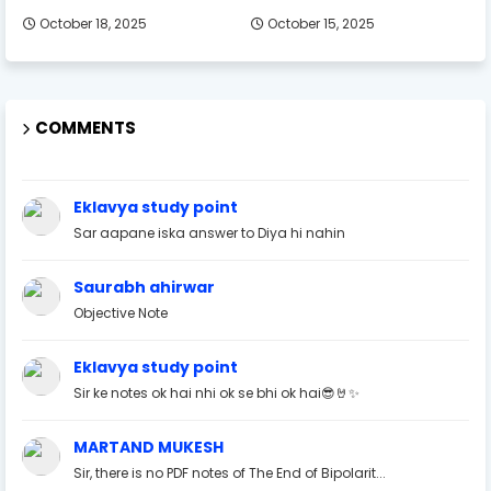
October 18, 2025
October 15, 2025
COMMENTS
Eklavya study point
Sar aapane iska answer to Diya hi nahin
Saurabh ahirwar
Objective Note
Eklavya study point
Sir ke notes ok hai nhi ok se bhi ok hai😎🤘✨
MARTAND MUKESH
Sir, there is no PDF notes of The End of Bipolarit...