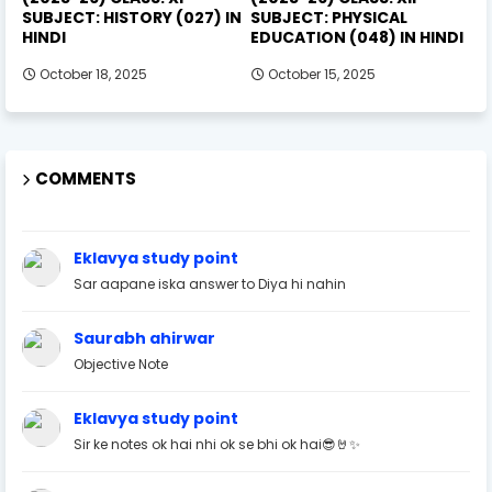
SUBJECT: HISTORY (027) IN
SUBJECT: PHYSICAL
HINDI
EDUCATION (048) IN HINDI
October 18, 2025
October 15, 2025
COMMENTS
Eklavya study point
Sar aapane iska answer to Diya hi nahin
Saurabh ahirwar
Objective Note
Eklavya study point
Sir ke notes ok hai nhi ok se bhi ok hai😎🤘✨