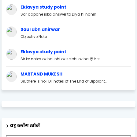
Eklavya study point
Sar aapane iska answer to Diya hi nahin
Saurabh ahirwar
Objective Note
Eklavya study point
Sir ke notes ok hai nhi ok se bhi ok hai😎🤘✨
MARTAND MUKESH
Sir, there is no PDF notes of The End of Bipolarit...
यह ब्लॉग खोजें