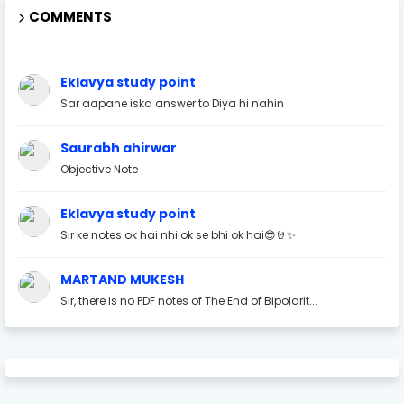
COMMENTS
Eklavya study point
Sar aapane iska answer to Diya hi nahin
Saurabh ahirwar
Objective Note
Eklavya study point
Sir ke notes ok hai nhi ok se bhi ok hai😎🤘✨
MARTAND MUKESH
Sir, there is no PDF notes of The End of Bipolarit...