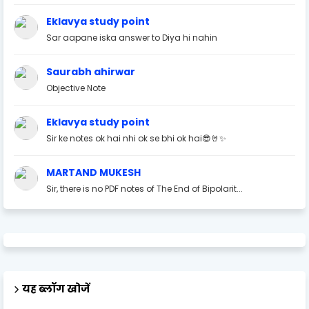
Eklavya study point
Sar aapane iska answer to Diya hi nahin
Saurabh ahirwar
Objective Note
Eklavya study point
Sir ke notes ok hai nhi ok se bhi ok hai😎🤘✨
MARTAND MUKESH
Sir, there is no PDF notes of The End of Bipolarit...
यह ब्लॉग खोजें