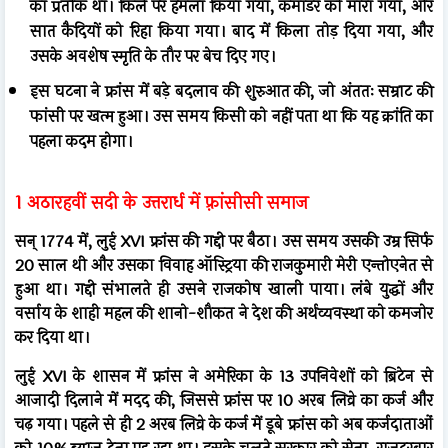
का प्रतीक था। किले पर हमला किया गया, कमांडर को मारा गया, और
सात कैदियों को रिहा किया गया। बाद में किला तोड़ दिया गया, और
उसके अवशेष स्मृति के तौर पर बेच दिए गए।
इस घटना ने फ्रांस में बड़े बदलाव की शुरुआत की, जो अंततः सम्राट की
फांसी पर खत्म हुआ। उस समय किसी को नहीं पता था कि यह क्रांति का
पहला कदम होगा।
1 अठारहवीं सदी के उत्तरार्ध में फ़्रांसीसी समाज
सन् 1774 में, लुई XVI फ्रांस की गद्दी पर बैठा। उस समय उसकी उम्र सिर्फ
20 साल थी और उसका विवाह ऑस्ट्रिया की राजकुमारी मेरी एन्तोएनेत से
हुआ था। गद्दी संभालते ही उसने राजकोष खाली पाया। लंबे युद्धों और
वर्साय के शाही महल की शानो-शौकत ने देश की अर्थव्यवस्था को कमजोर
कर दिया था।
लुई XVI के शासन में फ्रांस ने अमेरिका के 13 उपनिवेशों को ब्रिटेन से
आजादी दिलाने में मदद की, जिससे फ्रांस पर 10 अरब लिव्रे का कर्ज और
चढ़ गया। पहले से ही 2 अरब लिव्रे के कर्ज में डूबे फ्रांस को अब कर्जदाताओं