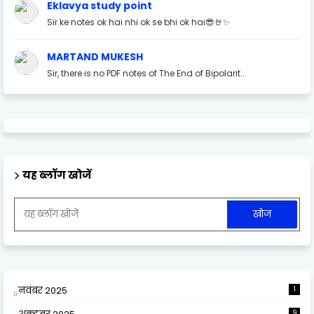
Eklavya study point
Sir ke notes ok hai nhi ok se bhi ok hai😎🤘✨
MARTAND MUKESH
Sir, there is no PDF notes of The End of Bipolarit...
यह ब्लॉग खोजें
नवंबर 2025
1
9