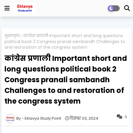
मुख्यपृष्ठ
कांग्रेस प्रणाली Important short and long questions
political book 2 Congress pranali sambandh Challenges to
and restoration of the congress system
कांग्रेस प्रणाली Important short and
long questions political book 2
Congress pranali sambandh
Challenges to and restoration of
the congress system
0
Eklavya Study Point
दिसंबर 03, 2024