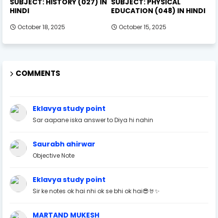
SUBJECT: HISTORY (027) IN
SUBJECT: PHYSICAL
HINDI
EDUCATION (048) IN HINDI
October 18, 2025
October 15, 2025
COMMENTS
Eklavya study point
Sar aapane iska answer to Diya hi nahin
Saurabh ahirwar
Objective Note
Eklavya study point
Sir ke notes ok hai nhi ok se bhi ok hai😎🤘✨
MARTAND MUKESH