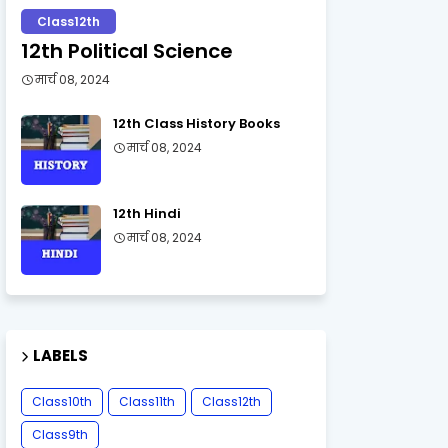
Class12th
12th Political Science
मार्च 08, 2024
12th Class History Books
मार्च 08, 2024
12th Hindi
मार्च 08, 2024
LABELS
Class10th
Class11th
Class12th
Class9th