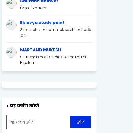
Saurabh ahirwar
Objective Note
Eklavya study point
Sir ke notes ok hai nhi ok se bhi ok hai😎
🤘✨
MARTAND MUKESH
Sir, there is no PDF notes of The End of
Bipolarit...
यह ब्लॉग खोजें