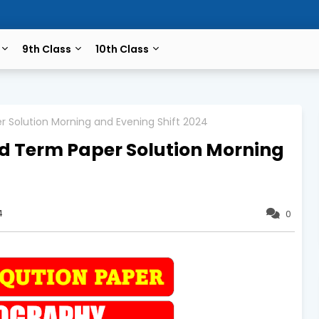
9th Class
10th Class
r Solution Morning and Evening Shift 2024
id Term Paper Solution Morning
4
0