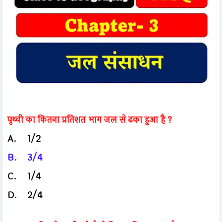
पृथ्वी का कितना प्रतिशत भाग जल से ढका हुआ है ?
A.
1/2
B.
3/4
C.
1/4
D.
2/4