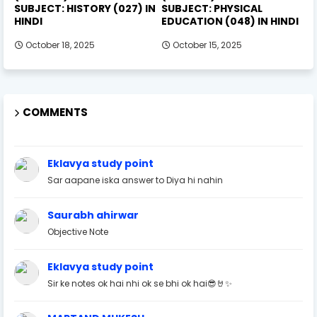
SUBJECT: HISTORY (027) IN
SUBJECT: PHYSICAL
HINDI
EDUCATION (048) IN HINDI
October 18, 2025
October 15, 2025
COMMENTS
Eklavya study point
Sar aapane iska answer to Diya hi nahin
Saurabh ahirwar
Objective Note
Eklavya study point
Sir ke notes ok hai nhi ok se bhi ok hai😎🤘✨