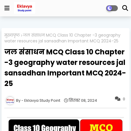
मुख्यपृष्ठ
जल संसाधन MCQ Class 10 Chapter -3 geography
water resources jal sansadhan Important MCQ 2024-25
जल संसाधन MCQ Class 10 Chapter
-3 geography water resources jal
sansadhan Important MCQ 2024-
25
0
Eklavya Study Point
सितंबर 08, 2024