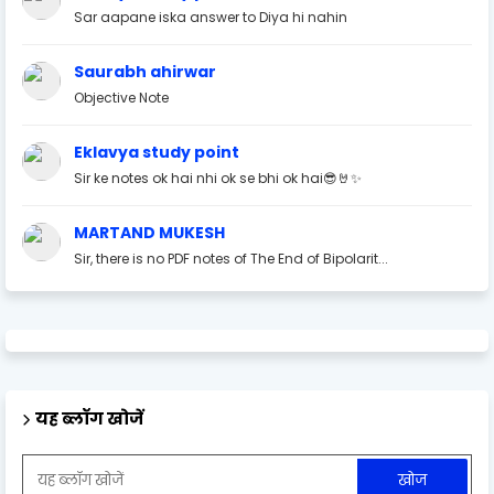
Sar aapane iska answer to Diya hi nahin
Saurabh ahirwar
Objective Note
Eklavya study point
Sir ke notes ok hai nhi ok se bhi ok hai😎🤘✨
MARTAND MUKESH
Sir, there is no PDF notes of The End of Bipolarit...
यह ब्लॉग खोजें