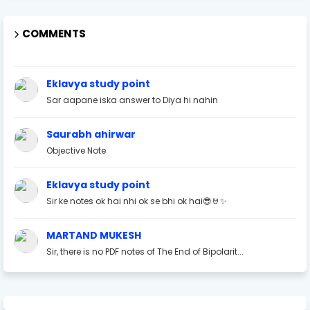
COMMENTS
Eklavya study point
Sar aapane iska answer to Diya hi nahin
Saurabh ahirwar
Objective Note
Eklavya study point
Sir ke notes ok hai nhi ok se bhi ok hai😎🤘✨
MARTAND MUKESH
Sir, there is no PDF notes of The End of Bipolarit...