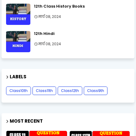
12th Class History Books
मार्च 08, 2024
12th Hindi
मार्च 08, 2024
LABELS
Class10th
Class11th
Class12th
Class9th
MOST RECENT