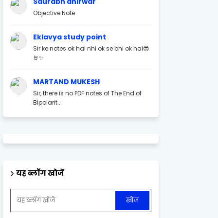
Saurabh ahirwar
Objective Note
Eklavya study point
Sir ke notes ok hai nhi ok se bhi ok hai😎
🤘✨
MARTAND MUKESH
Sir, there is no PDF notes of The End of
Bipolarit...
यह ब्लॉग खोजें