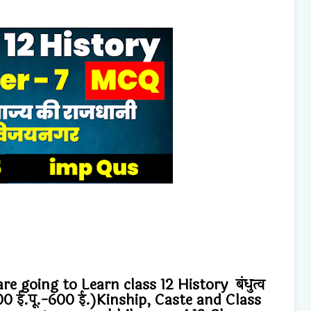
e going to Learn class 12 History बंधुत्व
 600 ई.पू.-600 ई.)Kinship, Caste and Class