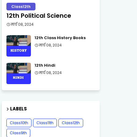
Class12th
12th Political Science
मार्च 08, 2024
12th Class History Books
मार्च 08, 2024
12th Hindi
मार्च 08, 2024
LABELS
Class10th
Class11th
Class12th
Class9th