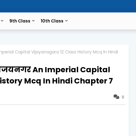
9th Class
10th Class
mperial Capital Vijayanagara 12 Class History Mcq In Hindi
 विजयनगर An Imperial Capital
istory Mcq In Hindi Chapter 7
0