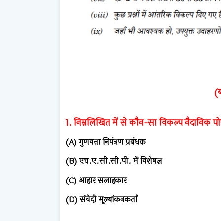
(ब
1. निम्नलिखित में से कौन-सा विकल्प नैदानिक पोष
(A) गुणवत्ता नियंत्रण प्रबंधक
(B) एच.ए.सी.सी.पी. में विशेषज्ञ
(C) आहार सलाहकार
(D) संवेदी मूल्यांकनकर्ता