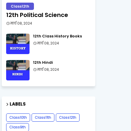
Class12th
12th Political Science
मार्च 08, 2024
12th Class History Books
मार्च 08, 2024
12th Hindi
मार्च 08, 2024
LABELS
Class10th
Class11th
Class12th
Class9th