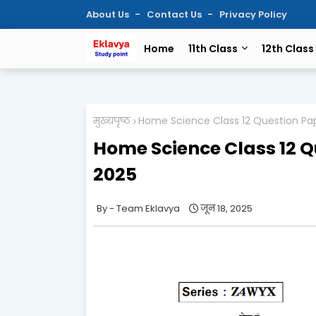
About Us
Contact Us
Privacy Policy
Home
11th Class
12th Class
मुख्यपृष्ठ
Home Science Class 12 Question Pap
Home Science Class 12 Q
2025
Team Eklavya
जून 18, 2025