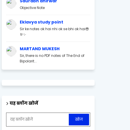
Saurabh ahirwar
Objective Note
Eklavya study point
Sir ke notes ok hai nhi ok se bhi ok hai😎
🤘✨
MARTAND MUKESH
Sir, there is no PDF notes of The End of
Bipolarit...
यह ब्लॉग खोजें