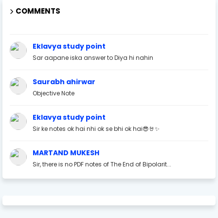
COMMENTS
Eklavya study point
Sar aapane iska answer to Diya hi nahin
Saurabh ahirwar
Objective Note
Eklavya study point
Sir ke notes ok hai nhi ok se bhi ok hai😎🤘✨
MARTAND MUKESH
Sir, there is no PDF notes of The End of Bipolarit...