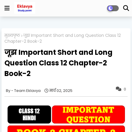
मुख्यपृष्ठ
जूझ Important Short and Long Question Class 12
Chapter-2 Book-2
जूझ Important Short and Long
Question Class 12 Chapter-2
Book-2
0
Team Eklavya
मार्च 02, 2025