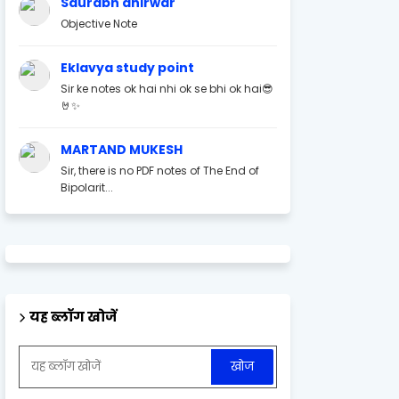
Saurabh ahirwar
Objective Note
Eklavya study point
Sir ke notes ok hai nhi ok se bhi ok hai😎
🤘✨
MARTAND MUKESH
Sir, there is no PDF notes of The End of
Bipolarit...
यह ब्लॉग खोजें