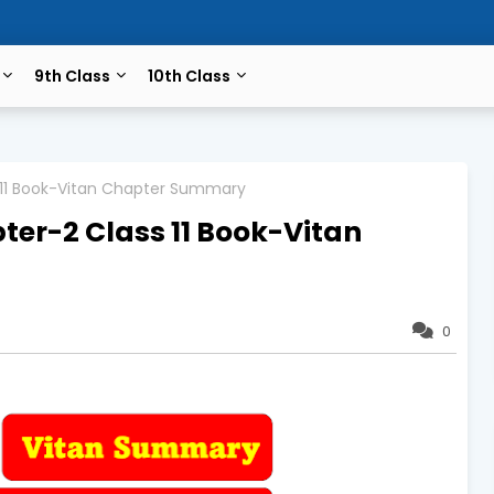
9th Class
10th Class
ss 11 Book-Vitan Chapter Summary
apter-2 Class 11 Book-Vitan
0