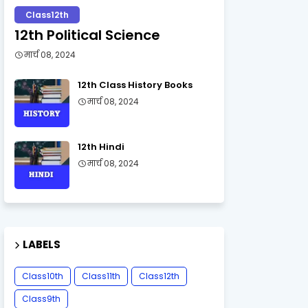
Class12th
12th Political Science
मार्च 08, 2024
12th Class History Books
मार्च 08, 2024
12th Hindi
मार्च 08, 2024
LABELS
Class10th
Class11th
Class12th
Class9th