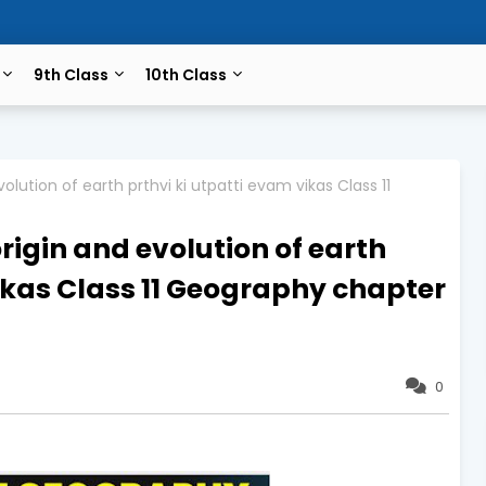
9th Class
10th Class
 evolution of earth prthvi ki utpatti evam vikas Class 11
स origin and evolution of earth
vikas Class 11 Geography chapter
0