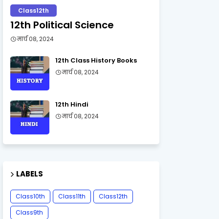
Class12th
12th Political Science
मार्च 08, 2024
12th Class History Books
मार्च 08, 2024
12th Hindi
मार्च 08, 2024
LABELS
Class10th
Class11th
Class12th
Class9th