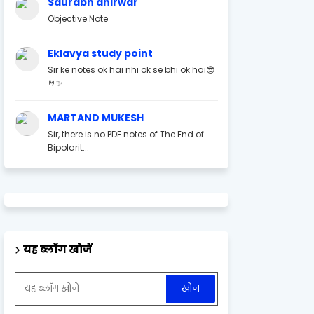
Saurabh ahirwar
Objective Note
Eklavya study point
Sir ke notes ok hai nhi ok se bhi ok hai😎
🤘✨
MARTAND MUKESH
Sir, there is no PDF notes of The End of
Bipolarit...
यह ब्लॉग खोजें