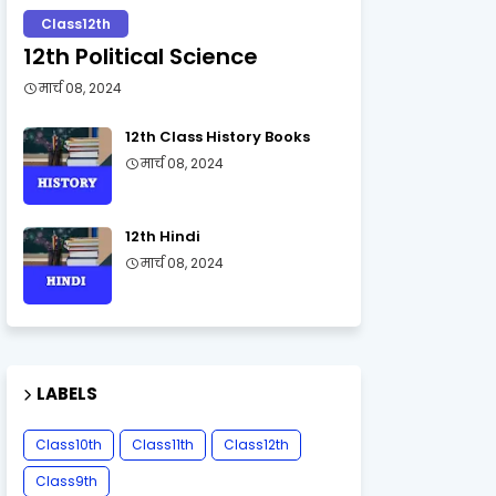
Class12th
12th Political Science
मार्च 08, 2024
12th Class History Books
मार्च 08, 2024
12th Hindi
मार्च 08, 2024
LABELS
Class10th
Class11th
Class12th
Class9th