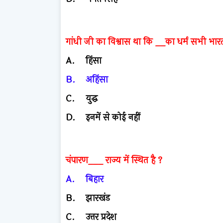
गांधी जी का विश्वास था कि __का धर्म सभी भारती
A.
हिंसा
B.
अहिंसा
C.
युद्ध
D.
इनमें से कोई नहीं
चंपारण___ राज्य में स्थित है ?
A.
बिहार
B.
झारखंड
C.
उत्तर प्रदेश