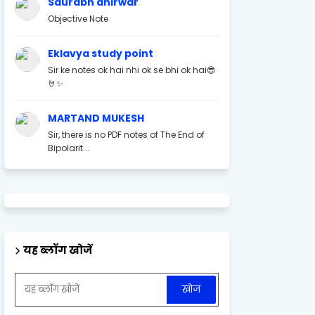
Saurabh ahirwar
Objective Note
Eklavya study point
Sir ke notes ok hai nhi ok se bhi ok hai😎
🤘✨
MARTAND MUKESH
Sir, there is no PDF notes of The End of
Bipolarit...
यह ब्लॉग खोजें