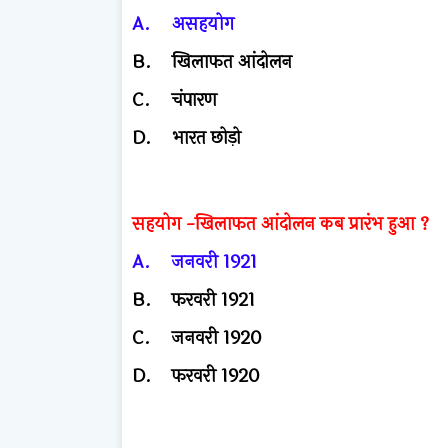
A.
असहयोग
B.
खिलाफत आंदोलन
C.
चंपारण
D.
भारत छोड़ो
सहयोग -खिलाफत आंदोलन कब प्रारंभ हुआ ?
A.
जनवरी 1921
B.
फरवरी 1921
C.
जनवरी 1920
D.
फरवरी 1920