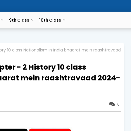
9th Class
10th Class
istory 10 class Nationalism in India bhaarat mein raashtravaad
apter - 2 History 10 class
haarat mein raashtravaad 2024-
0