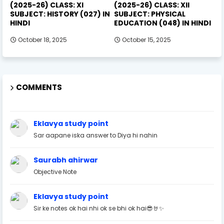
(2025-26) CLASS: XI
(2025-26) CLASS: XII
SUBJECT: HISTORY (027) IN
SUBJECT: PHYSICAL
HINDI
EDUCATION (048) IN HINDI
October 18, 2025
October 15, 2025
COMMENTS
Eklavya study point
Sar aapane iska answer to Diya hi nahin
Saurabh ahirwar
Objective Note
Eklavya study point
Sir ke notes ok hai nhi ok se bhi ok hai😎🤘✨